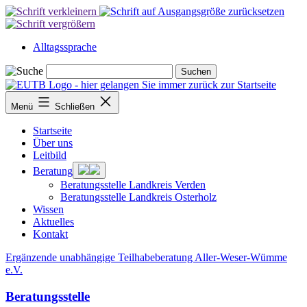
Zum
Inhalt
springen
Alltagssprache
Menü
Schließen
Startseite
Über uns
Leitbild
Menü
Beratung
öffnen
Beratungsstelle Landkreis Verden
Beratungsstelle Landkreis Osterholz
Wissen
Aktuelles
Kontakt
Ergänzende unabhängige Teilhabeberatung Aller-Weser-Wümme
e.V.
Beratungsstelle