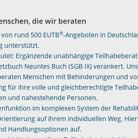
BERATUNGSSTELLE
LANDKREIS
enschen, die wir beraten
OSTERHOLZ
®
t von rund 500 EUTB
-Angeboten in Deutschl
g unterstützt.
04298 - 93 10 185
tet: Ergänzende unabhängige Teilhabeberatu
esetzbuch Neuntes Buch (SGB IX) verankert. Un
Wir beraten Menschen mit Behinderungen und 
g für ihre volle und gleichberechtigte Teilh
gen und nahestehende Personen.
nfunktion im komplexen System der Rehabilit
entierung auf ihrem individuellen Weg. Hierf
nd Handlungsoptionen auf.