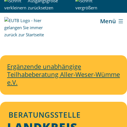
Zum
Inhalt
springen
Menü
Ergänzende unabhängige
Teilhabeberatung Aller-Weser-Wümme
e.V.
BERATUNGSSTELLE